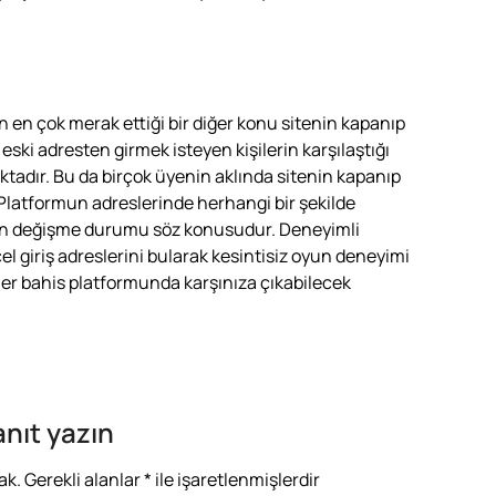
n en çok merak ettiği bir diğer konu sitenin kapanıp
ski adresten girmek isteyen kişilerin karşılaştığı
adır. Bu da birçok üyenin aklında sitenin kapanıp
latformun adreslerinde herhangi bir şekilde
in değişme durumu söz konusudur. Deneyimli
el giriş adreslerini bularak kesintisiz oyun deneyimi
er bahis platformunda karşınıza çıkabilecek
anıt yazın
ak.
Gerekli alanlar
*
ile işaretlenmişlerdir