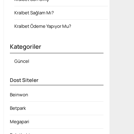
Kralbet Sağlam Mı?
Kralbet Ödeme Yapıyor Mu?
Kategoriler
Güncel
Dost Siteler
Beinwon
Betpark
Megapari