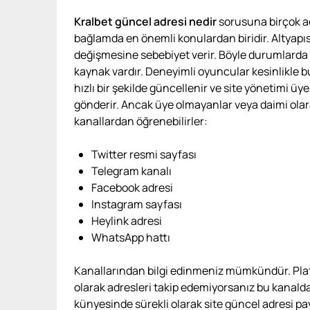
Kralbet güncel adresi nedir
sorusuna birçok a
bağlamda en önemli konulardan biridir. Altyapısı 
değişmesine sebebiyet verir. Böyle durumlarda s
kaynak vardır. Deneyimli oyuncular kesinlikle 
hızlı bir şekilde güncellenir ve site yönetimi üy
gönderir. Ancak üye olmayanlar veya daimi olara
kanallardan öğrenebilirler:
Twitter resmi sayfası
Telegram kanalı
Facebook adresi
Instagram sayfası
Heylink adresi
WhatsApp hattı
Kanallarından bilgi edinmeniz mümkündür. Plat
olarak adresleri takip edemiyorsanız bu kanalda ü
künyesinde sürekli olarak site güncel adresi 