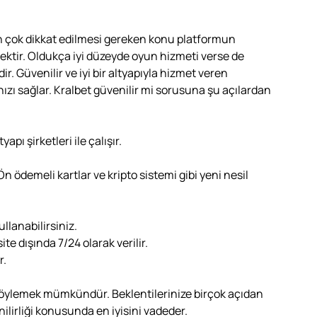
n çok dikkat edilmesi gereken konu platformun
ektir. Oldukça iyi düzeyde oyun hizmeti verse de
ir. Güvenilir ve iyi bir altyapıyla hizmet veren
anızı sağlar. Kralbet güvenilir mi sorusuna şu açılardan
yapı şirketleri ile çalışır.
 ödemeli kartlar ve kripto sistemi gibi yeni nesil
ullanabilirsiniz.
e dışında 7/24 olarak verilir.
r.
u söylemek mümkündür. Beklentilerinize birçok açıdan
nilirliği konusunda en iyisini vadeder.