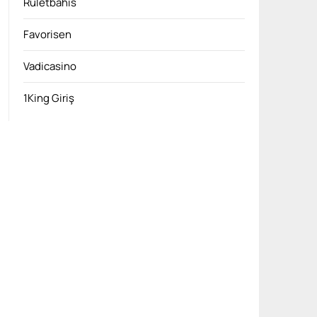
Ruletbahis
Favorisen
Vadicasino
1King Giriş